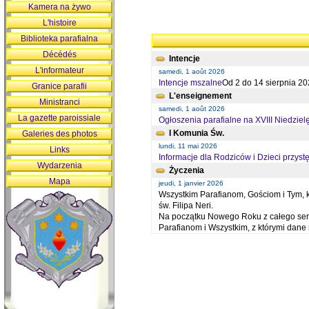
Kamera na żywo
L'histoire
Biblioteka parafialna
Décédés
Intencje
L'informateur
samedi, 1 août 2026
Intencje mszalne
Od 2 do 14 sierpnia 20
Granice parafii
L'enseignement
Ministranci
samedi, 1 août 2026
La gazette paroissiale
Ogłoszenia parafialne na XVIII Niedziel
I Komunia Św.
Galeries des photos
lundi, 11 mai 2026
Links
Informacje dla Rodziców i Dzieci przystę
Wydarzenia
Życzenia
Mapa
jeudi, 1 janvier 2026
Wszystkim Parafianom, Gościom i Tym, kt
św. Filipa Neri.
Na początku Nowego Roku z całego serc
Parafianom i Wszystkim, z którymi dan