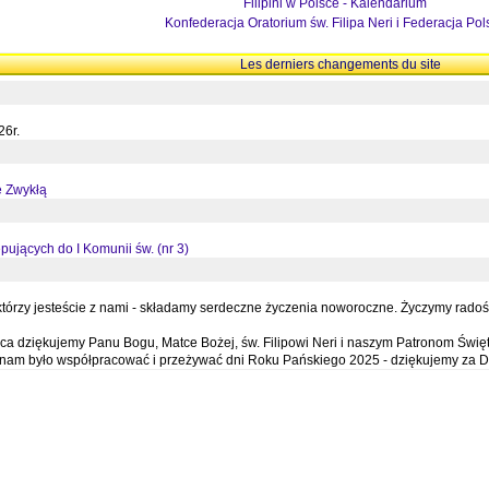
Filipini w Polsce - Kalendarium
Konfederacja Oratorium św. Filipa Neri i Federacja Pol
Les derniers changements du site
26r.
ę Zwykłą
pujących do I Komunii św. (nr 3)
órzy jesteście z nami - składamy serdeczne życzenia noworoczne. Życzymy radości,
a dziękujemy Panu Bogu, Matce Bożej, św. Filipowi Neri i naszym Patronom Święt
e nam było współpracować i przeżywać dni Roku Pańskiego 2025 - dziękujemy za D