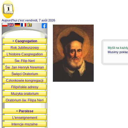
Aujourd'hui c'est vendredi, 7 août 2026
+
Caogregation
Rok Jubileuszowy
Myśli na każd
Musimy pokłada
L'histoire Caogregation
Św. Filip Neri
Św. Jan Henryk Newman
Święci Oratorium
Członkowie kongregacji
Filipińskie adresy
Muzyka oratorium
Oratorium św. Filipa Neri
+
Paroisse
L'enseignement
Intencje mszalne