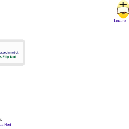
Lecture
 przeciwności.
. Filip Neri
i:
ipa Neri