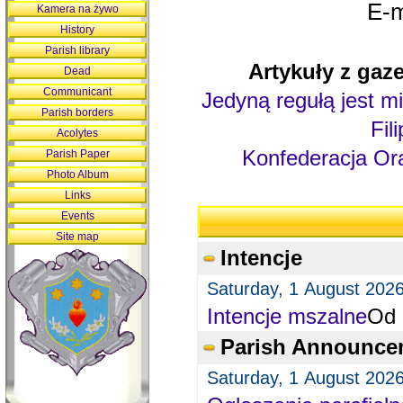
E-m
Kamera na żywo
History
Parish library
Artykuły z gaze
Dead
Communicant
Jedyną regułą jest mi
Parish borders
Fil
Acolytes
Konfederacja Ora
Parish Paper
Photo Album
Links
Events
Site map
Intencje
Saturday, 1 August 202
Intencje mszalne
Od 
Parish Announce
Saturday, 1 August 202