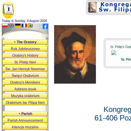
Today is Sunday, 9 August 2026
+
The Oratory
St. Philip's Da
Rok Jubileuszowy
Oratory's History
St. Ph
St. Philip Neri
Św. Jan Henryk Newman
Święci Oratorium
Oratory's Members
Address book
Muzyka oratorium
Oratorium św. Filipa Neri
Kongreg
+
Parish
61-406 Poz
Parish Announcement
Intencje mszalne