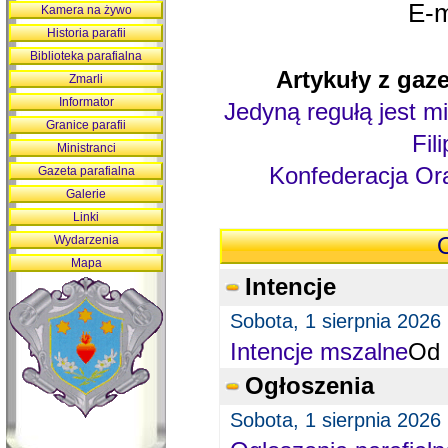
E-m
Kamera na żywo
Historia parafii
Biblioteka parafialna
Artykuły z gaze
Zmarli
Informator
Jedyną regułą jest mi
Granice parafii
Fil
Ministranci
Konfederacja Ora
Gazeta parafialna
Galerie
Linki
Wydarzenia
O
Mapa
Intencje
Sobota, 1 sierpnia 2026
Intencje mszalne
Od 
Ogłoszenia
Sobota, 1 sierpnia 2026