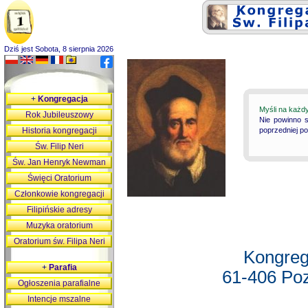
Dziś jest Sobota, 8 sierpnia 2026
+
Kongregacja
Myśli na każd
Rok Jubileuszowy
Nie powinno s
Historia kongregacji
poprzedniej p
Św. Filip Neri
Św. Jan Henryk Newman
Święci Oratorium
Członkowie kongregacji
Filipińskie adresy
Muzyka oratorium
Oratorium św. Filipa Neri
Kongreg
+
Parafia
61-406 Poz
Ogłoszenia parafialne
Intencje mszalne