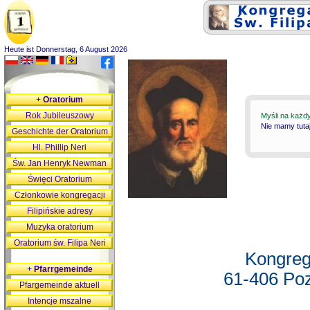
Heute ist Donnerstag, 6 August 2026
+
Oratorium
Rok Jubileuszowy
Myśli na każd
Nie mamy tutaj
Geschichte der Oratorium
Hl. Phillip Neri
Św. Jan Henryk Newman
Święci Oratorium
Członkowie kongregacji
Filipińskie adresy
Muzyka oratorium
Oratorium św. Filipa Neri
Kongreg
+
Pfarrgemeinde
61-406 Poz
Pfargemeinde aktuell
Intencje mszalne