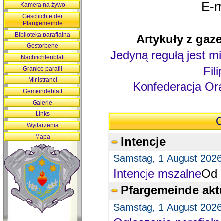
E-m
Kamera na żywo
Geschichte der
Pfarrgemeinde
Biblioteka parafialna
Artykuły z gaze
Gestorbene
Jedyną regułą jest mi
Nachrichtenblatt
Fil
Granice parafii
Ministranci
Konfederacja Ora
Gemeindeblatt
Galerie
Links
O
Wydarzenia
Mapa
Intencje
Samstag, 1 August 202
Intencje mszalne
Od 
Pfargemeinde akt
Samstag, 1 August 202