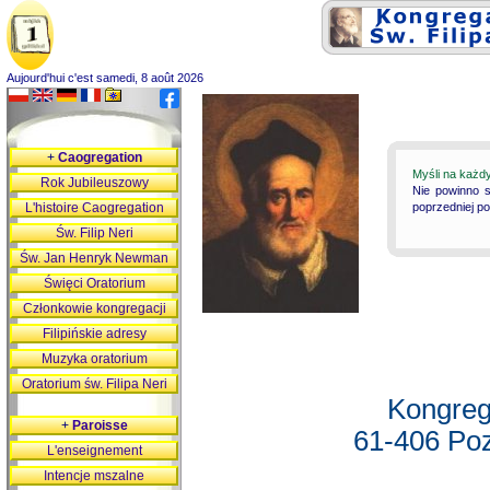
Aujourd'hui c'est samedi, 8 août 2026
+
Caogregation
Myśli na każd
Rok Jubileuszowy
Nie powinno s
L'histoire Caogregation
poprzedniej p
Św. Filip Neri
Św. Jan Henryk Newman
Święci Oratorium
Członkowie kongregacji
Filipińskie adresy
Muzyka oratorium
Oratorium św. Filipa Neri
Kongreg
+
Paroisse
61-406 Poz
L'enseignement
Intencje mszalne