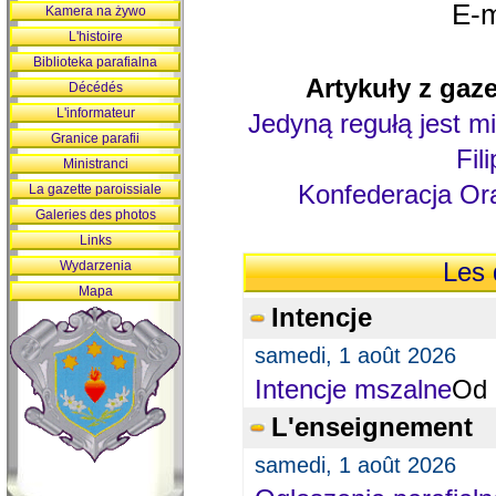
E-m
Kamera na żywo
L'histoire
Biblioteka parafialna
Artykuły z gaze
Décédés
L'informateur
Jedyną regułą jest mi
Granice parafii
Fil
Ministranci
Konfederacja Ora
La gazette paroissiale
Galeries des photos
Links
Wydarzenia
Les 
Mapa
Intencje
samedi, 1 août 2026
Intencje mszalne
Od 
L'enseignement
samedi, 1 août 2026