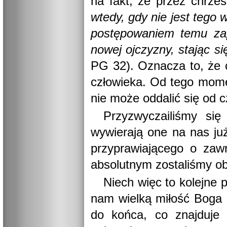
na fakt, że przez chrzes
wtedy, gdy nie jest tego 
postępowaniem temu zap
nowej ojczyzny, stając si
PG 32). Oznacza to, że c
człowieka. Od tego mome
nie może oddalić się od c
Przyzwyczailiśmy si
wywierają one na nas już
przyprawiającego o zaw
absolutnym zostaliśmy obd
Niech więc to kolejne
nam wielką miłość Boga 
do końca, co znajduje 