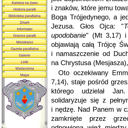
Kamera na żywo
i znaków, które jemu tow
Historia parafii
Boga Trójjedynego, a je
Biblioteka parafialna
Zmarli
Jezusa. Głos Ojca: "
T
Informator
upodobanie
" (Mt 3,17) 
Granice parafii
Ministranci
objawiają całą Trójcę Ś
Gazeta parafialna
i namaszczenie od Duch
Galerie
na Chrystusa (Mesjasza),
Linki
Wydarzenia
Oto oczekiwany Emman
Mapa
7,14), staje pośród grze
którego udzielał Jan
solidaryzuje się z pełn
i nędzę. Nad Panem w cza
zamknięte przez grze
odnowiona więź między