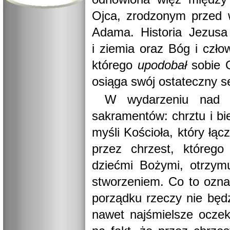
Ojca, zrodzonym przed w
Adama. Historia Jezusa
i ziemia oraz Bóg i czło
którego
upodobał
sobie O
osiąga swój ostateczny se
W wydarzeniu nad J
sakramentów: chrztu i bi
myśli Kościoła, który ł
przez chrzest, którego
dziećmi Bożymi, otrzym
stworzeniem. Co to ozn
porządku rzeczy nie będ
nawet najśmielsze oczek