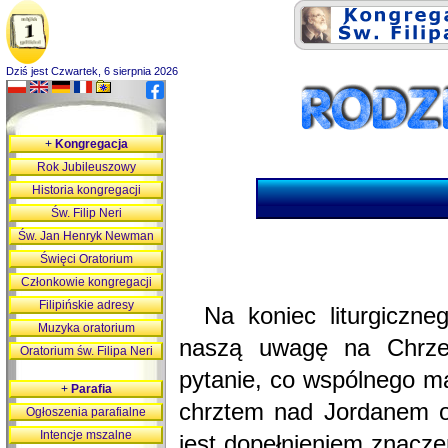
Dziś jest Czwartek, 6 sierpnia 2026
+
Kongregacja
Rok Jubileuszowy
Historia kongregacji
Św. Filip Neri
Św. Jan Henryk Newman
Święci Oratorium
Członkowie kongregacji
Filipińskie adresy
Na koniec liturgiczn
Muzyka oratorium
naszą uwagę na Chrze
Oratorium św. Filipa Neri
pytanie, co wspólnego m
+
Parafia
chrztem nad Jordanem ok
Ogłoszenia parafialne
Intencje mszalne
jest dopełnieniem znacze