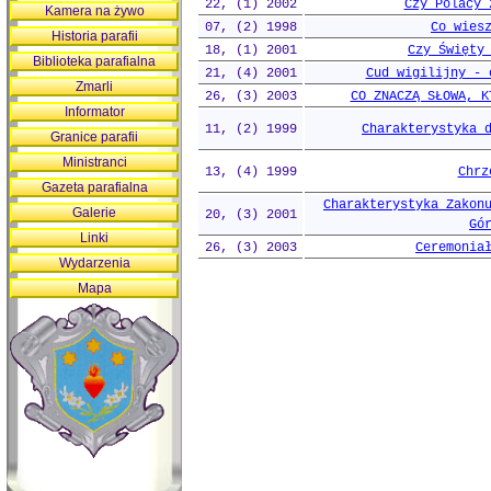
22, (1) 2002
Czy Polacy 
Kamera na żywo
07, (2) 1998
Co wies
Historia parafii
18, (1) 2001
Czy Święty
Biblioteka parafialna
21, (4) 2001
Cud wigilijny - 
Zmarli
26, (3) 2003
CO ZNACZĄ SŁOWA, K
Informator
11, (2) 1999
Charakterystyka 
Granice parafii
Ministranci
13, (4) 1999
Chrz
Gazeta parafialna
Charakterystyka Zakon
Galerie
20, (3) 2001
Gó
Linki
26, (3) 2003
Ceremonia
Wydarzenia
Mapa