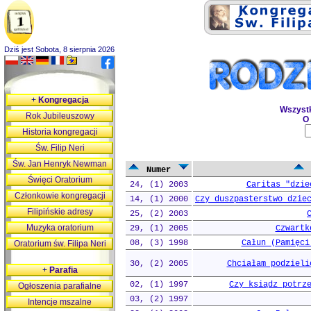
Dziś jest Sobota, 8 sierpnia 2026
+
Kongregacja
Wszyst
Rok Jubileuszowy
O
Historia kongregacji
Św. Filip Neri
Św. Jan Henryk Newman
Numer
Święci Oratorium
24, (1) 2003
Caritas "dzie
Członkowie kongregacji
14, (1) 2000
Czy duszpasterstwo dzie
Filipińskie adresy
25, (2) 2003
Muzyka oratorium
29, (1) 2005
Czwartk
08, (3) 1998
Całun (Pamięci
Oratorium św. Filipa Neri
30, (2) 2005
Chciałam podzieli
+
Parafia
02, (1) 1997
Czy ksiądz potrz
Ogłoszenia parafialne
03, (2) 1997
Intencje mszalne