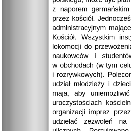
z naporem germańskim s
przez kościół. Jednocześ
administracyjnym mające
Kościół. Wszystkim ins
lokomocji do przewożeni
naukowców i studentów
w obchodach (w tym cel
i rozrywkowych). Poleco
udział młodzieży i dzie
maja, aby uniemożliwi
uroczystościach koście
organizacji imprez prze
udzielać zezwoleń na 
ulicznych. Postulowan