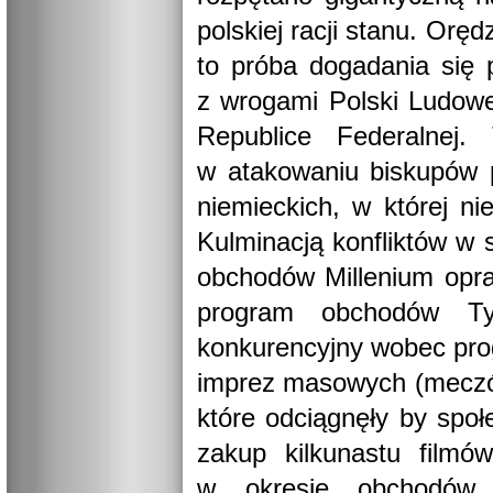
polskiej racji stanu. Oręd
to próba dogadania się 
z wrogami Polski Ludowe
Republice Federalnej
w atakowaniu biskupów p
niemieckich, w której nie
Kulminacją konfliktów w 
obchodów Millenium opr
program obchodów Tys
konkurencyjny wobec pro
imprez masowych (meczów
które odciągnęły by spo
zakup kilkunastu filmów
w okresie obchodów.