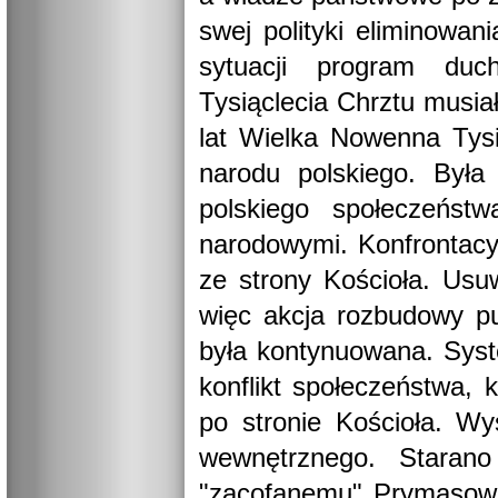
swej polityki eliminowan
sytuacji program du
Tysiąclecia Chrztu musia
lat Wielka Nowenna Tysi
narodu polskiego. Była
polskiego społeczeńst
narodowymi. Konfrontacy
ze strony Kościoła. Usu
więc akcja rozbudowy pu
była kontynuowana. Syst
konflikt społeczeństwa,
po stronie Kościoła. Wy
wewnętrznego. Starano
"zacofanemu" Prymasow