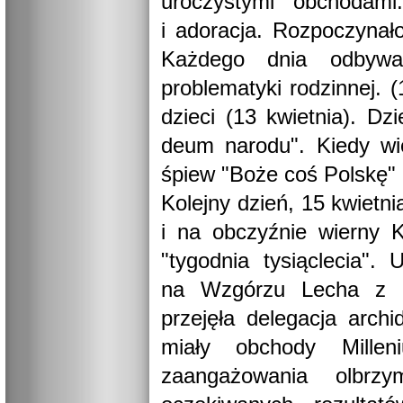
uroczystymi obchodam
i adoracja. Rozpoczynało
Każdego dnia odbywał
problematyki rodzinnej. 
dzieci (13 kwietnia). D
deum narodu". Kiedy wi
śpiew "Boże coś Polskę" 
Kolejny dzień, 15 kwietn
i na obczyźnie wierny K
"tygodnia tysiąclecia".
na Wzgórzu Lecha z ud
przejęła delegacja archi
miały obchody Mille
zaangażowania olbrzy