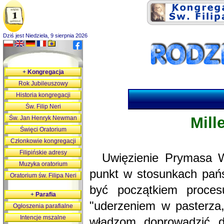
Dziś jest Niedziela, 9 sierpnia 2026
+
Kongregacja
Rok Jubileuszowy
Historia kongregacji
Św. Filip Neri
Mill
Św. Jan Henryk Newman
Święci Oratorium
Członkowie kongregacji
Filipińskie adresy
Uwięzienie Prymasa W
Muzyka oratorium
punkt w stosunkach pańs
Oratorium św. Filipa Neri
być początkiem procesu
+
Parafia
"uderzeniem w pasterza,
Ogłoszenia parafialne
Intencje mszalne
władzom doprowadzić 