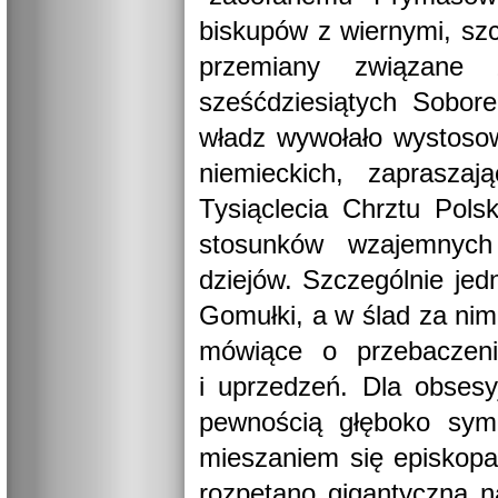
biskupów z wiernymi, szc
przemiany związane 
sześćdziesiątych Sobor
władz wywołało wystosow
niemieckich, zaprasza
Tysiąclecia Chrztu Pols
stosunków wzajemnych
dziejów. Szczególnie je
Gomułki, a w ślad za nim
mówiące o przebaczeni
i uprzedzeń. Dla obsesy
pewnością głęboko symb
mieszaniem się episkopa
rozpętano gigantyczną n