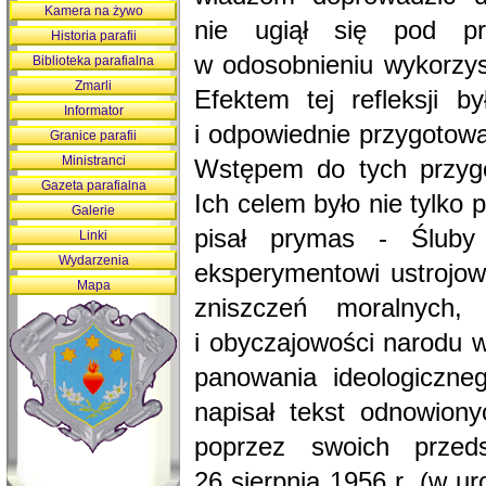
Kamera na żywo
nie ugiął się pod pr
Historia parafii
w odosobnieniu wykorzyst
Biblioteka parafialna
Zmarli
Efektem tej refleksji 
Informator
i odpowiednie przygotowa
Granice parafii
Ministranci
Wstępem do tych przygo
Gazeta parafialna
Ich celem było nie tylko 
Galerie
pisał prymas - Śluby
Linki
Wydarzenia
eksperymentowi ustrojow
Mapa
zniszczeń moralnych
i obyczajowości narodu w
panowania ideologiczn
napisał tekst odnowiony
poprzez swoich przeds
26 sierpnia 1956 r. (w u