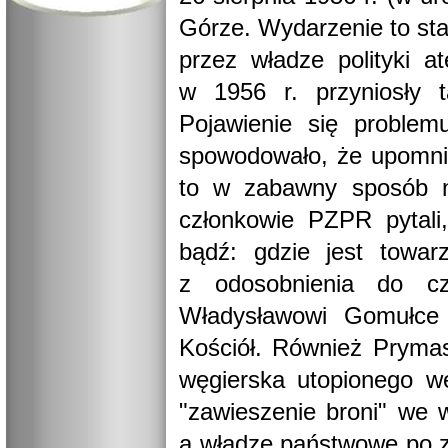
Górze. Wydarzenie to st
przez władze polityki a
w 1956 r. przyniosły 
Pojawienie się proble
spowodowało, że upomni
to w zabawny sposób na
członkowie PZPR pytali
bądź: gdzie jest towa
z odosobnienia do cz
Władysławowi Gomułce 
Kościół. Również Prymas
węgierska utopionego w
"zawieszenie broni" we 
a władze państwowe po z