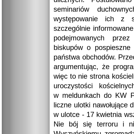
seminariów duchownyc
występowanie ich z s
szczególnie informowane
podejmowanych przez 
biskupów o pospieszne 
państwa obchodów. Przec
argumentując, że progr
więc to nie strona kości
uroczystości kościeln
w meldunkach do KW PZP
liczne ulotki nawołujące
w ulotce - 17 kwietnia w
Nie bój się terroru i n
Wyszyńskiemu zgromadzo