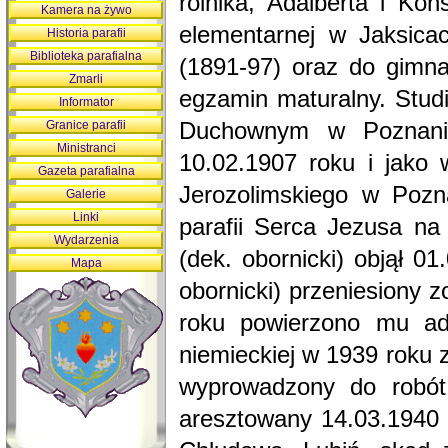
rolnika, Adalberta i Ko
Kamera na żywo
elementarnej w Jaksica
Historia parafii
Biblioteka parafialna
(1891-97) oraz do gimna
Zmarli
egzamin maturalny. Stud
Informator
Granice parafii
Duchownym w Poznaniu 
Ministranci
10.02.1907 roku i jako 
Gazeta parafialna
Jerozolimskiego w Pozn
Galerie
Linki
parafii Serca Jezusa n
Wydarzenia
(dek. obornicki) objął 
Mapa
obornicki) przeniesiony 
roku powierzono mu adm
niemieckiej w 1939 roku 
wyprowadzony do robót 
aresztowany 14.03.1940 