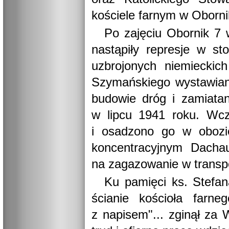
kościele farnym w Oborni
Po zajęciu Obornik 7 
nastąpiły represje w st
uzbrojonych niemieckic
Szymańskiego wystawian
budowie dróg i zamiatan
w lipcu 1941 roku. Wcz
i osadzono go w obozi
koncentracyjnym Dach
na zagazowanie w transpo
Ku pamięci ks. Stefa
ścianie kościoła farn
z napisem"... zginął za