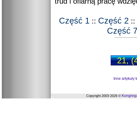
trud i ofiarną pracę wdzię
Część 1
Część 2
::
:
Część 
21, (
Inne artykuły 
Kongrega
Copyright 2003-2026 ©