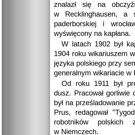
znalazł się na obczy
w Recklinghausen, a st
paderborskiej i wrocł
wyświęcony na kapłana.
W latach 1902 był ka
1904 roku wikariuszem w B
języka polskiego przy s
generalnym wikariacie w 
Od roku 1911 był pro
dusz. Pracował gorliwie
był na prześladowanie pr
Prus, redagował "Tygodn
robotników polskich
w Niemczech.