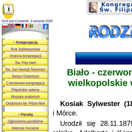
Dziś jest Czwartek, 6 sierpnia 2026
+
Kongregacja
Rok Jubileuszowy
Historia kongregacji
Św. Filip Neri
Biało - czerwo
Św. Jan Henryk Newman
Święci Oratorium
wielkopolskie 
Członkowie kongregacji
Filipińskie adresy
Muzyka oratorium
Kosiak Sylwester (18
Oratorium św. Filipa Neri
i Mórce.
+
Parafia
Ogłoszenia parafialne
Urodził się 28.11.18
Intencje mszalne