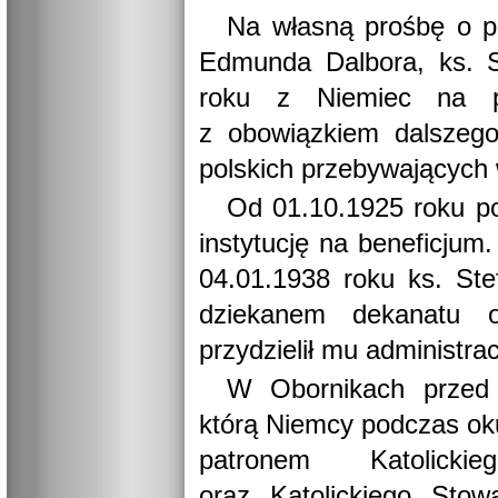
Na własną prośbę o po
Edmunda Dalbora, ks. S
roku z Niemiec na pr
z obowiązkiem dalszego
polskich przebywających
Od 01.10.1925 roku po
instytucję na beneficju
04.01.1938 roku ks. St
dziekanem dekanatu o
przydzielił mu administra
W Obornikach przed
którą Niemcy podczas oku
patronem Katolicki
oraz Katolickiego Stow