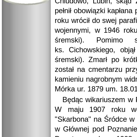
Chludowo, Lubiń, skąd 
pełnił obowiązki kapłana 
roku wrócił do swej para
wojennymi, w 1946 roku
śremski). Pomimo s
ks. Cichowskiego, objął
śremski). Zmarł po kró
został na cmentarzu pr
kamieniu nagrobnym widn
Mórka ur. 1879 um. 18.01
Będąc wikariuszem w P
W maju 1907 roku wcho
"Skarbona" na Śródce w 
w Głównej pod Poznanie