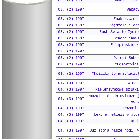
03, (2) 1997
Wakacje to 
03, (2) 1997
Wakac
03, (2) 1997
Znak szczeg
03, (2) 1997
Pójdźcie i od
03, (2) 1997
Ruch Światło-Życie
03, (2) 1997
Geneza inkw
03, (2) 1997
Filipińskie k
03, (2) 1997
03, (2) 1997
Dzieci Sobo
03, (2) 1997
"Egzorcyści
03, (2) 1997
"Książka to przylacie
04, (3) 1997
W nas
04, (3) 1997
Pielgrzymkowe szlaki
Początki średniowieczne
04, (3) 1997
eur
04, (3) 1997
Różanie
04, (3) 1997
Lekcje religii w sto
04, (3) 1997
Ja t
04, (3) 1997
Już stoją nasze nogi, 