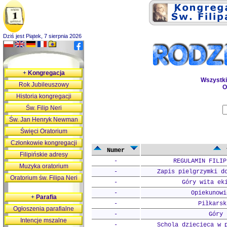
Dziś jest Piątek, 7 sierpnia 2026
+
Kongregacja
Wszystk
Rok Jubileuszowy
O
Historia kongregacji
Św. Filip Neri
Św. Jan Henryk Newman
Święci Oratorium
Członkowie kongregacji
Numer
Filipińskie adresy
-
REGULAMIN FILIP
Muzyka oratorium
-
Zapis pielgrzymki d
Oratorium św. Filipa Neri
-
Góry wita ek
-
Opiekunowi
+
Parafia
-
Piłkarsk
Ogłoszenia parafialne
-
Góry 
Intencje mszalne
-
Schola dziecięca w 