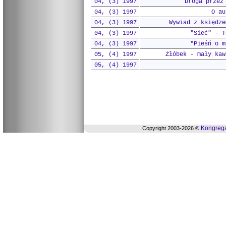
04, (3) 1997
Droga przez
04, (3) 1997
O au
04, (3) 1997
Wywiad z księdze
04, (3) 1997
"Sieć" - T
04, (3) 1997
"Pieśń o m
05, (4) 1997
Żłóbek - mały kaw
05, (4) 1997
Kongrega
Copyright 2003-2026 ©