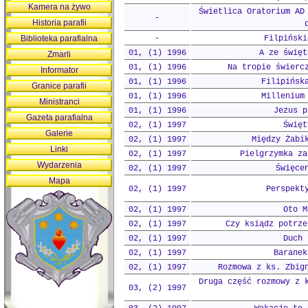
Kamera na żywo
Świetlica Oratorium AD
-
Historia parafii
Biblioteka parafialna
-
Filpiński
01, (1) 1996
A ze święt
Zmarli
01, (1) 1996
Na tropie świerc
Informator
01, (1) 1996
Filipińsk
Granice parafii
01, (1) 1996
Millenium
Ministranci
01, (1) 1996
Jezus p
Gazeta parafialna
02, (1) 1997
Święt
Galerie
02, (1) 1997
Między Żabi
Linki
02, (1) 1997
Pielgrzymka za
Wydarzenia
02, (1) 1997
Święce
Mapa
02, (1) 1997
Perspekt
02, (1) 1997
Oto M
02, (1) 1997
Czy ksiądz potrze
02, (1) 1997
Duch 
02, (1) 1997
Baranek
02, (1) 1997
Rozmowa z ks. Zbig
Druga część rozmowy z 
03, (2) 1997