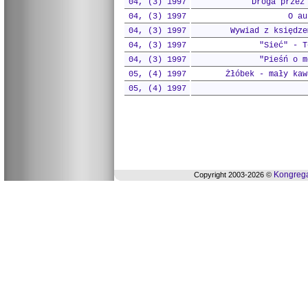
04, (3) 1997
Droga przez
04, (3) 1997
O au
04, (3) 1997
Wywiad z księdze
04, (3) 1997
"Sieć" - T
04, (3) 1997
"Pieśń o m
05, (4) 1997
Żłóbek - mały kaw
05, (4) 1997
Kongrega
Copyright 2003-2026 ©