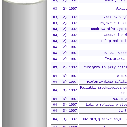
03, (2) 1997
Wakacje to 
03, (2) 1997
Wakac
03, (2) 1997
Znak szczeg
03, (2) 1997
Pójdźcie i od
03, (2) 1997
Ruch Światło-Życie
03, (2) 1997
Geneza inkw
03, (2) 1997
Filipińskie k
03, (2) 1997
03, (2) 1997
Dzieci Sobo
03, (2) 1997
"Egzorcyści
03, (2) 1997
"Książka to przylacie
04, (3) 1997
W nas
04, (3) 1997
Pielgrzymkowe szlaki
Początki średniowieczne
04, (3) 1997
eur
04, (3) 1997
Różanie
04, (3) 1997
Lekcje religii w sto
04, (3) 1997
Ja t
04, (3) 1997
Już stoją nasze nogi, 