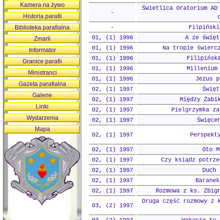
Kamera na żywo
Świetlica Oratorium AD
-
Historia parafii
Biblioteka parafialna
-
Filpiński
01, (1) 1996
A ze święt
Zmarli
01, (1) 1996
Na tropie świerc
Informator
01, (1) 1996
Filipińsk
Granice parafii
01, (1) 1996
Millenium
Ministranci
01, (1) 1996
Jezus p
Gazeta parafialna
02, (1) 1997
Święt
Galerie
02, (1) 1997
Między Żabi
Linki
02, (1) 1997
Pielgrzymka za
Wydarzenia
02, (1) 1997
Święce
Mapa
02, (1) 1997
Perspekt
02, (1) 1997
Oto M
02, (1) 1997
Czy ksiądz potrze
02, (1) 1997
Duch 
02, (1) 1997
Baranek
02, (1) 1997
Rozmowa z ks. Zbig
Druga część rozmowy z 
03, (2) 1997