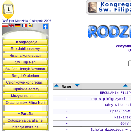
Dziś jest Niedziela, 9 sierpnia 2026
+
Kongregacja
Wszystk
Rok Jubileuszowy
O
Historia kongregacji
Św. Filip Neri
Św. Jan Henryk Newman
Święci Oratorium
Członkowie kongregacji
Numer
Filipińskie adresy
-
REGULAMIN FILIP
Muzyka oratorium
-
Zapis pielgrzymki d
Oratorium św. Filipa Neri
-
Góry wita ek
-
Opiekunowi
+
Parafia
-
Piłkarsk
Ogłoszenia parafialne
-
Góry 
Intencje mszalne
-
Schola dziecięca w 